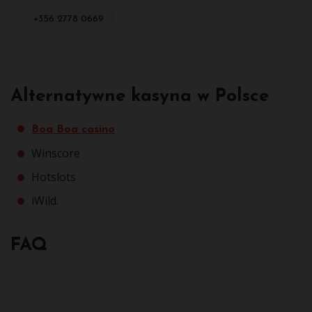
+356 2778 0669
Alternatywne kasyna w Polsce
Boa Boa casino
Winscore
Hotslots
iWild.
FAQ