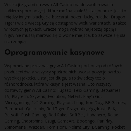
W sekcji z grami na żywo Alf Casino ma do zaoferowania
całkiem sporo pozycji, które można znaleźć stacjonarnie. Jest to
między innymi blackjack, baccarat, poker, lucky, ruletka, Dragon
Tiger i wiele więcej. Gry są dostępne w wielu wariantach, a także
w różnych językach. Gracze mogą wybrać najlepszą opcję i
nigdy nie muszą martwić się o wolne miejsca, bo zawsze się dla
nich znajdą.
Oprogramowanie kasynowe
Wspomniane przez nas gry w Alf Casino pochodzą od różnych
producentów, a wszyscy spośród nich tworzą pozycje bardzo
wysokiej jakości. Lista jest długa, a to świadczy też o
różnorodności, która w kasynie jest ważna. Oto wszyscy
dostawcy gier w Alf Casino: Fugaso, Felix Gaming, BetGames
TV, Playtech, Skywind, Evolution, NetEnt, Play’n Go,
Microgaming, 1×2 Gaming, Playson, Leap, Iron Dog, BF Games,
Gamomat, Quickspin, Red Tiger, Pragmatic, Yggdrasil, ELK,
Betsoft, Push Gaming, Red Rake, iSoftBet, Habanero, Relax
Gaming, Endorphina, Ezugi, GameArt, Booongo, PariPlay,
Spinomenal, Wazdan, Tom Horn, Nolimt City, BGaming, Pocket