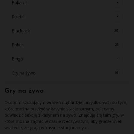
Bakarat
-
Ruletki
-
Blackjack
38
Poker
21
Bingo
-
Gry na żywo
16
Gry na żywo
Osobom szukającym wrażeń najbardziej przybliżonych do tych,
które można przeżyć w kasynie stacjonarnym, polecamy
odwiedzić sekcję z kasynem na żywo. Znajdują się tam gry, w
które można zagrać w czasie rzeczywistym, aby gracze mieli
wrażenie, że grają w kasynie stacjonarnym.