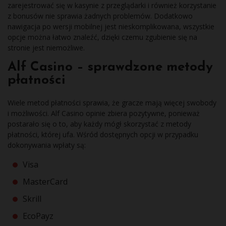
zarejestrować się w kasynie z przeglądarki i również korzystanie
z bonusów nie sprawia żadnych problemów. Dodatkowo
nawigacja po wersji mobilnej jest nieskomplikowana, wszystkie
opcje można łatwo znaleźć, dzięki czemu zgubienie się na
stronie jest niemożliwe.
Alf Casino – sprawdzone metody
płatności
Wiele metod płatności sprawia, że gracze mają więcej swobody
i możliwości. Alf Casino opinie zbiera pozytywne, ponieważ
postarało się o to, aby każdy mógł skorzystać z metody
płatności, której ufa. Wśród dostępnych opcji w przypadku
dokonywania wpłaty są:
Visa
MasterCard
Skrill
EcoPayz