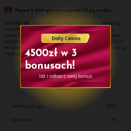
Ponad 2 000 gier nie pozwoli Ci się nudzić.
Jest wiele gier, które warto sprawdzić w Alf Casino, wystarczy
odwiedzić sekcję Popularne. Jest tam na przykład Gonzo’s
Quest, które zachwyca jednym z ciekawszych motywów oraz
Dolly Casino
wieloma bonusami. Można też zagrać w Buffalo Blitz, Valley of
the Gods 2, Amulet of Dead i wiele więcej, a wszystkie z nich są
4500zł w 3
wykonane w wysokiej jakości.
BONUS
bonusach!
Idź i odbierz swój bonus
2300
Gier
Automaty do gry
1800
Video poker
49