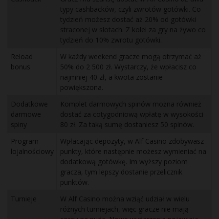
typy cashbacków, czyli zwrotów gotówki. Co
tydzień możesz dostać aż 20% od gotówki
straconej w slotach. Z kolei za gry na żywo co
tydzień do 10% zwrotu gotówki.
Reload
W każdy weekend gracze mogą otrzymać aż
bonus
50% do 2 500 zł. Wystarczy, że wpłacisz co
najmniej 40 zł, a kwota zostanie
powiększona.
Dodatkowe
Komplet darmowych spinów można również
darmowe
dostać za cotygodniową wpłatę w wysokości
spiny
80 zł. Za taką sumę dostaniesz 50 spinów.
Program
Wpłacając depozyty, w Alf Casino zdobywasz
lojalnościowy
punkty, które następnie możesz wymieniać na
dodatkową gotówkę. Im wyższy poziom
gracza, tym lepszy dostanie przelicznik
punktów.
Turnieje
W Alf Casino można wziąć udział w wielu
różnych turniejach, więc gracze nie mają