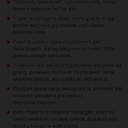
“Automaty hazardowe”, czyli inaczej sloty, sekcja
zawiera wyłącznie ten typ gier.
“Table” to kategoria, dzięki której gracze mogą
poznać wszystkie gry stołowe, czyli ruletkę,
bakarata i inne.
Poker to jedna z najbardziej znanych gier
hazardowych, a w tej sekcji można znaleźć tylko
pokera różnych wariantów.
“Ulubione” jest sekcją przygotowaną specjalnie dla
graczy, ponieważ można do niej dodawać swoje
ulubione pozycje, aby szybko do nich wracać.
BlackJack dostał swoją własną sekcję, ponieważ jest
to bardzo pożądana gra i jedna z
najpopularniejszych.
Video Poker to szczególny rodzaj gier, który ma
swoich wielbicieli na całym świecie, dostał on więc
osobną kategorię w Alf Casino.