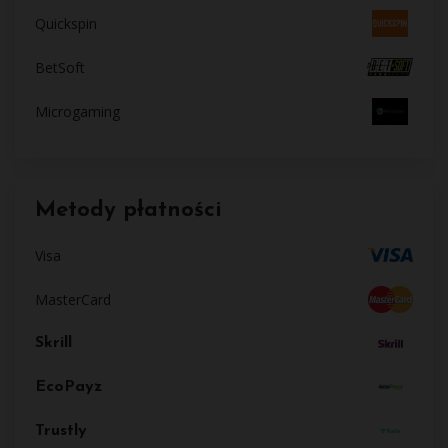
Quickspin
BetSoft
Microgaming
Metody płatności
Visa
MasterCard
Skrill
EcoPayz
Trustly