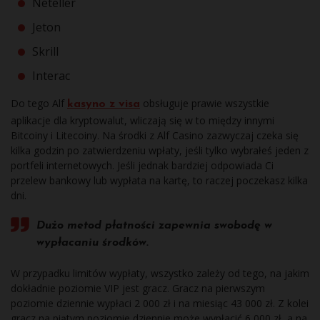
Neteller
Jeton
Skrill
Interac
Do tego Alf
obsługuje prawie wszystkie
kasyno z visa
aplikacje dla kryptowalut, wliczają się w to między innymi
Bitcoiny i Litecoiny. Na środki z Alf Casino zazwyczaj czeka się
kilka godzin po zatwierdzeniu wpłaty, jeśli tylko wybrałeś jeden z
portfeli internetowych. Jeśli jednak bardziej odpowiada Ci
przelew bankowy lub wypłata na kartę, to raczej poczekasz kilka
dni.
Dużo metod płatności zapewnia swobodę w
wypłacaniu środków.
W przypadku limitów wypłaty, wszystko zależy od tego, na jakim
dokładnie poziomie VIP jest gracz. Gracz na pierwszym
poziomie dziennie wypłaci 2 000 zł i na miesiąc 43 000 zł. Z kolei
gracz na piątym poziomie dziennie może wypłacić 6 000 zł, a na