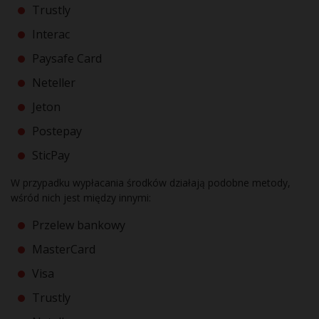
Trustly
Interac
Paysafe Card
Neteller
Jeton
Postepay
SticPay
W przypadku wypłacania środków działają podobne metody,
wśród nich jest między innymi:
Przelew bankowy
MasterCard
Visa
Trustly