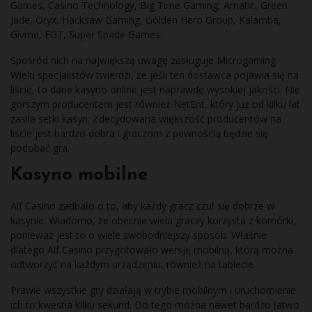
Games, Casino Technology, Big Time Gaming, Amatic, Green
Jade, Oryx, Hacksaw Gaming, Golden Hero Group, Kalamba,
Givme, EGT, Super Spade Games.
Spośród nich na największą uwagę zasługuje Microgaming.
Wielu specjalistów twierdzi, że jeśli ten dostawca pojawia się na
liście, to dane kasyno online jest naprawdę wysokiej jakości. Nie
gorszym producentem jest również NetEnt, który już od kilku lat
zasila setki kasyn. Zdecydowana większość producentów na
liście jest bardzo dobra i graczom z pewnością będzie się
podobać gra.
Kasyno mobilne
Alf Casino zadbało o to, aby każdy gracz czuł się dobrze w
kasynie. Wiadomo, że obecnie wielu graczy korzysta z komórki,
ponieważ jest to o wiele swobodniejszy sposób. Właśnie
dlatego Alf Casino przygotowało wersję mobilną, którą można
odtworzyć na każdym urządzeniu, również na tablecie.
Prawie wszystkie gry działają w trybie mobilnym i uruchomienie
ich to kwestia kilku sekund. Do tego można nawet bardzo łatwo