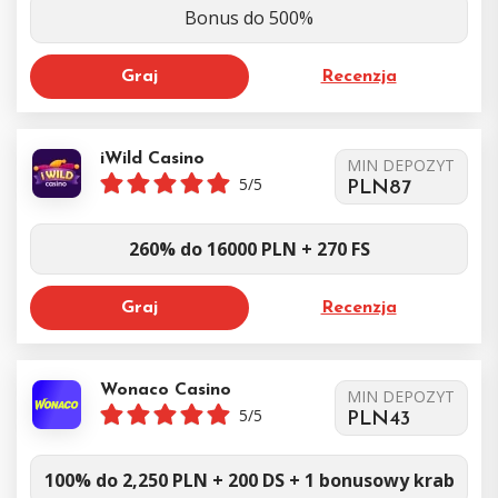
Bonus do
500%
Graj
Recenzja
iWild Casino
MIN DEPOZYT
5
/5
PLN87
260% do 16000 PLN + 270 FS
Graj
Recenzja
Wonaco Casino
MIN DEPOZYT
5
/5
PLN43
100% do 2,250 PLN
+ 200 DS + 1 bonusowy krab