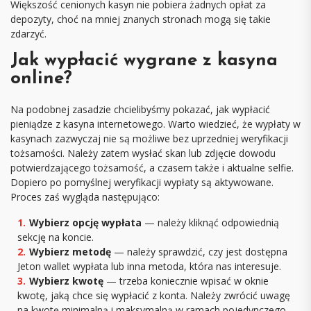
Większość cenionych kasyn nie pobiera żadnych opłat za
depozyty, choć na mniej znanych stronach mogą się takie
zdarzyć.
Jak wypłacić wygrane z kasyna
online?
Na podobnej zasadzie chcielibyśmy pokazać, jak wypłacić
pieniądze z kasyna internetowego. Warto wiedzieć, że wypłaty w
kasynach zazwyczaj nie są możliwe bez uprzedniej weryfikacji
tożsamości. Należy zatem wysłać skan lub zdjęcie dowodu
potwierdzającego tożsamość, a czasem także i aktualne selfie.
Dopiero po pomyślnej weryfikacji wypłaty są aktywowane.
Proces zaś wygląda następująco:
Wybierz opcję wypłata
— należy kliknąć odpowiednią
sekcję na koncie.
Wybierz metodę
— należy sprawdzić, czy jest dostępna
Jeton wallet wypłata lub inna metoda, która nas interesuje.
Wybierz kwotę
— trzeba koniecznie wpisać w oknie
kwotę, jaką chce się wypłacić z konta. Należy zwrócić uwagę
na kwotę minimalną i maksymalną w ramach pojedynczego