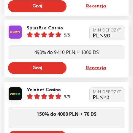
Graj
Recenzja
SpinsBro Casino
MIN DEPOZYT
5
/5
PLN20
490% do 9410 PLN + 1000 DS
Graj
Recenzja
Velobet Casino
MIN DEPOZYT
5
/5
PLN43
150% do 4000 PLN + 70 DS