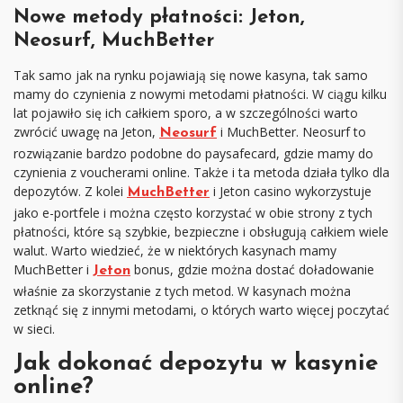
Nowe metody płatności: Jeton,
Neosurf, MuchBetter
Tak samo jak na rynku pojawiają się nowe kasyna, tak samo
mamy do czynienia z nowymi metodami płatności. W ciągu kilku
lat pojawiło się ich całkiem sporo, a w szczególności warto
zwrócić uwagę na Jeton,
i MuchBetter. Neosurf to
Neosurf
rozwiązanie bardzo podobne do paysafecard, gdzie mamy do
czynienia z voucherami online. Także i ta metoda działa tylko dla
depozytów. Z kolei
i Jeton casino wykorzystuje
MuchBetter
jako e-portfele i można często korzystać w obie strony z tych
płatności, które są szybkie, bezpieczne i obsługują całkiem wiele
walut. Warto wiedzieć, że w niektórych kasynach mamy
MuchBetter i
bonus, gdzie można dostać doładowanie
Jeton
właśnie za skorzystanie z tych metod. W kasynach można
zetknąć się z innymi metodami, o których warto więcej poczytać
w sieci.
Jak dokonać depozytu w kasynie
online?