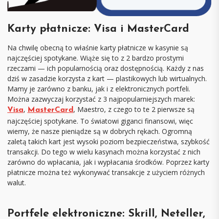
Karty płatnicze: Visa i MasterCard
Na chwilę obecną to właśnie karty płatnicze w kasynie są
najczęściej spotykane. Wiąże się to z 2 bardzo prostymi
rzeczami — ich popularnością oraz dostępnością. Każdy z nas
dziś w zasadzie korzysta z kart — plastikowych lub wirtualnych.
Mamy je zarówno z banku, jak i z elektronicznych portfeli.
Można zazwyczaj korzystać z 3 najpopularniejszych marek:
,
, Maestro, z czego to te 2 pierwsze są
Visa
MasterCard
najczęściej spotykane. To światowi giganci finansowi, więc
wiemy, że nasze pieniądze są w dobrych rękach. Ogromną
zaletą takich kart jest wysoki poziom bezpieczeństwa, szybkość
transakcji. Do tego w wielu kasynach można korzystać z nich
zarówno do wpłacania, jak i wypłacania środków. Poprzez karty
płatnicze można też wykonywać transakcje z użyciem różnych
walut.
Portfele elektroniczne: Skrill, Neteller,