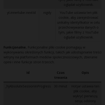
oglądał użytkownik.
yt.innertube::nextId
nigdy
YouTube ustawia ten plik
cookie, aby zarejestrować
unikalny identyfikator w celu
przechowywania danych o
tym, jakie filmy z YouTube
oglądał użytkownik.
Funkcjonalne.
Funkcjonalne pliki cookie pomagają w
wykonywaniu określonych funkcji, takich jak udostępnianie treści
witryny na platformach mediów społecznościowych, zbieranie
opinii i inne funkcje stron trzecich.
Id
Czas
Opis
trwania
_hjAbsoluteSessionInProgress
30 minut
Hotjar ustawia ten
plik cookie, aby
wykryć pierwszą
sesję odsłony