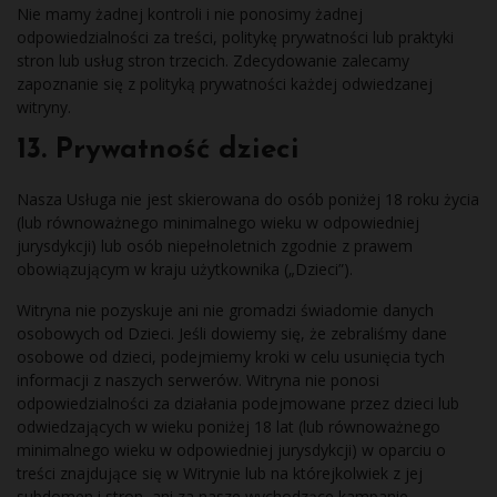
Nie mamy żadnej kontroli i nie ponosimy żadnej
odpowiedzialności za treści, politykę prywatności lub praktyki
stron lub usług stron trzecich. Zdecydowanie zalecamy
zapoznanie się z polityką prywatności każdej odwiedzanej
witryny.
13. Prywatność dzieci
Nasza Usługa nie jest skierowana do osób poniżej 18 roku życia
(lub równoważnego minimalnego wieku w odpowiedniej
jurysdykcji) lub osób niepełnoletnich zgodnie z prawem
obowiązującym w kraju użytkownika („Dzieci”).
Witryna nie pozyskuje ani nie gromadzi świadomie danych
osobowych od Dzieci. Jeśli dowiemy się, że zebraliśmy dane
osobowe od dzieci, podejmiemy kroki w celu usunięcia tych
informacji z naszych serwerów. Witryna nie ponosi
odpowiedzialności za działania podejmowane przez dzieci lub
odwiedzających w wieku poniżej 18 lat (lub równoważnego
minimalnego wieku w odpowiedniej jurysdykcji) w oparciu o
treści znajdujące się w Witrynie lub na którejkolwiek z jej
subdomen i stron, ani za nasze wychodzące kampanie