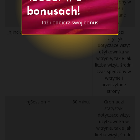
czas spędzony w
BONUS
witrynie i
bonusach!
przeczytane
strony.
Idź i odbierz swój bonus
_hjIncludedInSessionSample_*
2 minuty
Gromadzi
statystyki
dotyczące wizyt
użytkownika w
witrynie, takie jak
liczba wizyt, średni
czas spędzony w
witrynie i
przeczytane
strony.
_hjSession_*
30 minut
Gromadzi
statystyki
dotyczące wizyt
użytkownika w
witrynie, takie jak
liczba wizyt, średni