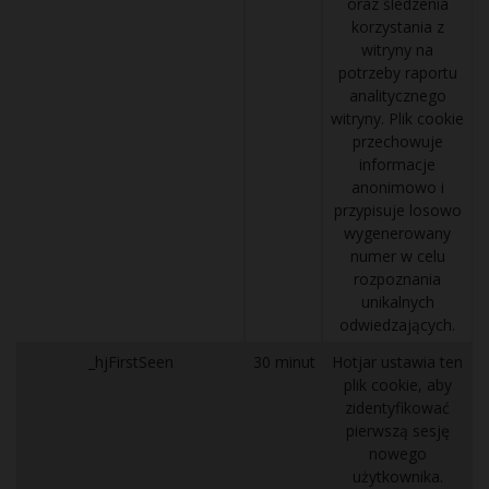
oraz śledzenia
korzystania z
witryny na
potrzeby raportu
analitycznego
witryny. Plik cookie
przechowuje
informacje
anonimowo i
przypisuje losowo
wygenerowany
numer w celu
rozpoznania
unikalnych
odwiedzających.
_hjFirstSeen
30 minut
Hotjar ustawia ten
plik cookie, aby
zidentyfikować
pierwszą sesję
nowego
użytkownika.