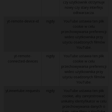
czy użytkownik otrzymuje
nowy czy stary interfejs
odtwarzacza.
yt-remote-device-id
nigdy
YouTube ustawia ten plik
cookie w celu
przechowywania preferencji
wideo użytkownika przy
użyciu osadzonych filmów
YouTube.
yt-remote-
nigdy
YouTube ustawia ten plik
connected-devices
cookie w celu
przechowywania preferencji
wideo użytkownika przy
użyciu osadzonych filmów
YouTube.
yt.innertube::requests
nigdy
YouTube ustawia ten plik
cookie, aby zarejestrować
unikalny identyfikator w celu
przechowywania danych o
tym, jakie filmy z YouTube