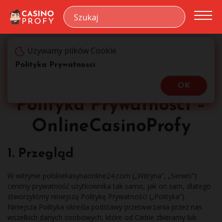
Używamy plików Cookie
Polityka Prywatności – OnlineCasinoProfy
CasinoProfy
Polityka Prywatnosci
OK
Polityka Prywatności –
OnlineCasinoProfy
1. Przegląd
W witrynie polskiekasynaonline24.com („Witryna”, „Serwis”)
cenimy prywatność użytkownika tak samo, jak on sam, dlatego
stworzyliśmy niniejszą Politykę Prywatności („Polityka”).
Niniejsza Polityka określa podstawy przetwarzania przez nas
wszelkich danych osobowych, które od Ciebie zbieramy lub