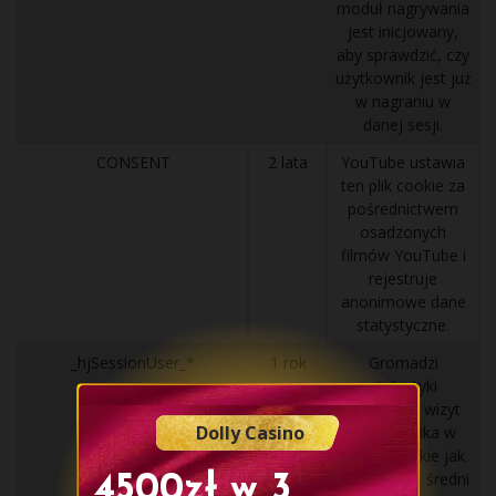
moduł nagrywania
jest inicjowany,
aby sprawdzić, czy
użytkownik jest już
w nagraniu w
danej sesji.
CONSENT
2 lata
YouTube ustawia
ten plik cookie za
pośrednictwem
osadzonych
filmów YouTube i
rejestruje
anonimowe dane
statystyczne.
_hjSessionUser_*
1 rok
Gromadzi
statystyki
dotyczące wizyt
Dolly Casino
użytkownika w
witrynie, takie jak
liczba wizyt, średni
4500zł w 3