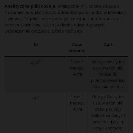
Analityczne pliki cookie.
Analityczne pliki cookie służą do
zrozumienia, w jaki sposób odwiedzający wchodzą w interakcję
z witryną. Te pliki cookie pomagają dostarczać informacji na
temat wskaźników, takich jak liczba odwiedzających,
współczynnik odrzuceń, źródło ruchu itp.
Id
Czas
Opis
trwania
_ga_*
1 rok 1
Google Analytics
miesiąc
ustawia ten plik
4 dni
cookie do
przechowywania i
zliczania odsłon.
_ga
1 rok 1
Google Analytics
miesiąc
ustawia ten plik
4 dni
cookie w celu
obliczania danych
odwiedzających,
sesji i kampanii