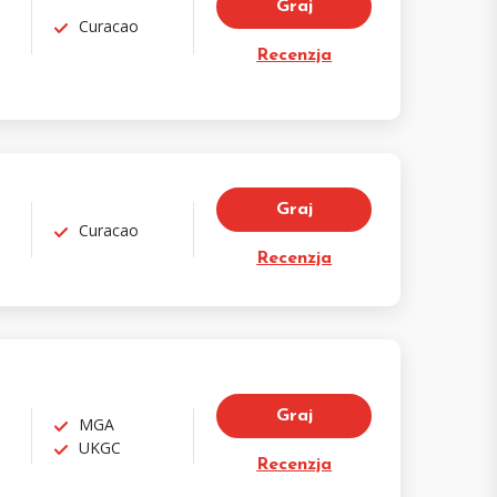
Graj
Curacao
Recenzja
Graj
Curacao
Recenzja
Graj
MGA
UKGC
Recenzja