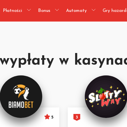
Płatności
Bonus
Automaty
Gry hazar
e
na
Płatności
Bonus
Automaty
Gry h
wypłaty?
Według typu
Według lokalizacji
Według kategorii
Recenzje kasyn
Według typu
Według waluty
Według urząd
Na pieniąd
Według 
Darm
wypłaty w kasyna
ie z szybką wypłatą?
Najmni
Astropay
Zagraniczne kasyna
Paysafecard
Cashback bonus
Dolly Casino
Jednoręki bandyta
Kryptowaluta
Mobilne kasy
Zdrapki na 
20 zł
1 zł
5
Boku
Kasyno Holandia
Przelewy24
Bonus za rejestrację bez depozytu
GG.Bet Casino
Gry Jackpot
Bitcoin
Kasyno Andro
Ruletka na 
30 zł
ecoPayz
Kasyno Niemcy
SMS
Bonus urodzinowy
Bison Casino
Gry Hot Spot
Złotówki
Aplikacja kas
Poker na pi
50 zł
ty
Google Pay
Kasyno UK
Trustly
Bonus bez obrotu
Bizzo Casino
Gry 77777
Plinko
100 z
Interac
Visa
Kody promocyjne
20Bet Casino
Gry książki
Gry hazard
Jeton
Klarna
Kody na darmowe spiny
Gry owoce
5
i
Blik
Mastercard
Automaty pieniądze