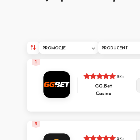
PROMOCJE
PRODUCENT
BONUSY
X
DARMOWE SP
5
/5
400
30
GG.Bet
500
50
Casino
700
100
1000
130
1200
150
1250
200
5
/5