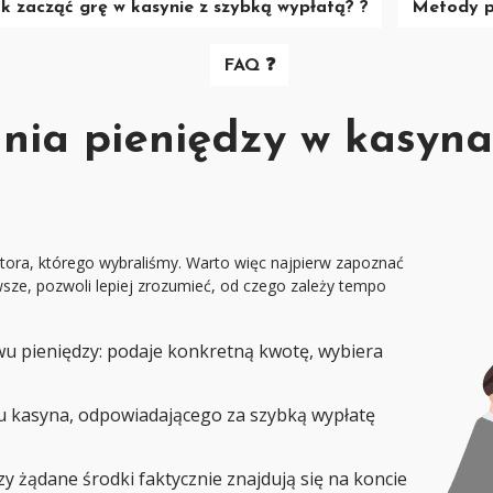
k zacząć grę w kasynie z szybką wypłatą? ?
Metody p
FAQ ❓
nia pieniędzy w kasyna
tora, którego wybraliśmy. Warto więc najpierw zapoznać
wsze, pozwoli lepiej zrozumieć, od czego zależy tempo
wu pieniędzy: podaje konkretną kwotę, wybiera
u kasyna, odpowiadającego za szybką wypłatę
zy żądane środki faktycznie znajdują się na koncie