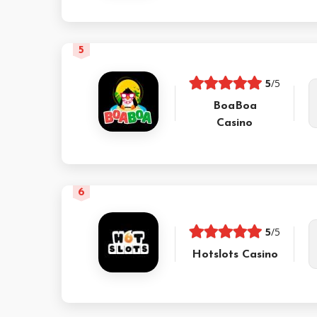
5
/5
BoaBoa
Casino
5
/5
Hotslots Casino