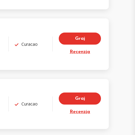
Graj
Curacao
Recenzja
Graj
Curacao
Recenzja