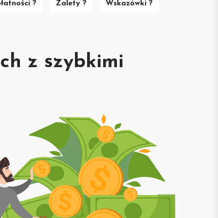
łatności ?
Zalety ?
Wskazówki ?
ch z szybkimi