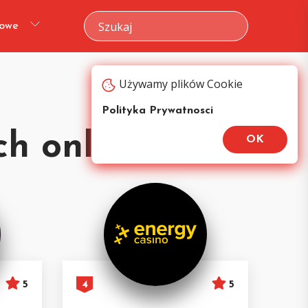
dowe
Używamy plików Cookie
azardowe
Polityka Prywatnosci
zenia
ze
depozytu
owa kasa
Producenci
Za darmo
Darmowe spiny
Na żywo
ch online
OK
ejszy depozyt
no
pieniądze
 bez depozytu
Wazdan
10 euro bez depozytu
Ruletka za darmo
Darmowe spiny bez w
Ruletka na żywo
 zł
10 zł
20 zł
id
pieniądze
 bez depozytu
Pragmatic Play
20 euro bez depozytu
Poker za darmo
Darmowe spiny za re
yno
eniądze
 bez depozytu
Novomatic
25 euro bez depozytu
Blackjack za darmo
Dzienne darmowe sp
ł bez depozytu
NetEnt
50 euro bez depozytu
owe na pieniądze
Playtech
Apollo Games
5
5