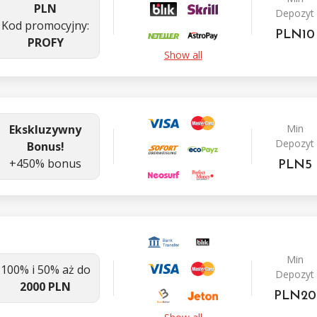
PLN
Depozyt
Kod promocyjny:
PLN10
PROFY
Show all
Min
Ekskluzywny
Depozyt
Bonus!
+450% bonus
PLN5
Min
100% i 50% aż do
Depozyt
2000 PLN
PLN20