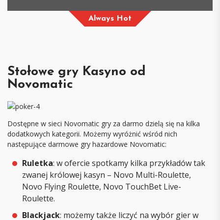
Always Hot
Stołowe gry Kasyno od
Novomatic
Dostępne w sieci Novomatic gry za darmo dzielą się na kilka
dodatkowych kategorii. Możemy wyróżnić wśród nich
następujące darmowe gry hazardowe Novomatic:
Ruletka
: w ofercie spotkamy kilka przykładów tak
zwanej królowej kasyn – Novo Multi-Roulette,
Novo Flying Roulette, Novo TouchBet Live-
Roulette.
Blackjack
: możemy także liczyć na wybór gier w