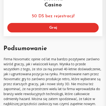
Casino
50 DS bez rejestracji!
Graj
Podsumowanie
Firma Novomatic opinie od lat ma bardzo pozytywne zarówno
wśród graczy, jak i właścicieli kasyn. Wynika to przede
wszystkim z tego, że stoi za nią ponad 40-letnie doświadczenie,
jak i ugruntowana pozycja na rynku. Prezentowane nam przez
Novomatic gry to zarówno produkcje retro, które wybierane są
przez starszych graczy, jak i nowe sloty 3D. Nie można też
zapominać, że na przestrzeni wielu lat ta firma wprowadziła do
branży wiele rewolucyjnych technologii, które całkowicie
odmieniły hazard. Można się zatem spodziewać, że także w
najbliższej przyszłości zaskoczy nas czymś zupełnie nowym.