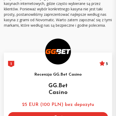
kasynach internetowych, gdzie często wybierane są przez
klientów. Ponieważ wybór konkretnego kasyna nie jest taki
prosty, postanowiliśmy zaprezentować najlepsze według nas
kasyna z grami od Novomatic. Warto zatem zapoznać się z tymi
markami, które według nas są bezpieczne i godne polecenia.
5
Recenzja GG.Bet
Casino
GG.Bet
Casino
25 EUR (100 PLN) bez depozytu