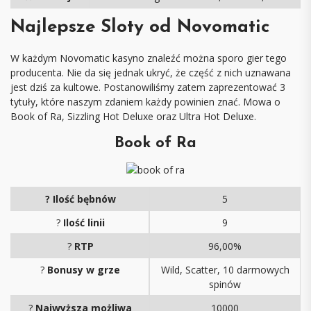
Najlepsze Sloty od Novomatic
W każdym Novomatic kasyno znaleźć można sporo gier tego
producenta. Nie da się jednak ukryć, że część z nich uznawana
jest dziś za kultowe. Postanowiliśmy zatem zaprezentować 3
tytuły, które naszym zdaniem każdy powinien znać. Mowa o
Book of Ra, Sizzling Hot Deluxe oraz Ultra Hot Deluxe.
Book of Ra
? Ilość bębnów
5
?
Ilość linii
9
?
RTP
96,00%
?
Bonusy w grze
Wild, Scatter, 10 darmowych
spinów
?
Najwyższa możliwa
10000