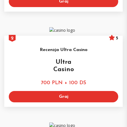
Graj
5
Recenzja Ultra
Casino
Ultra
Casino
700 PLN + 100 DS
Graj