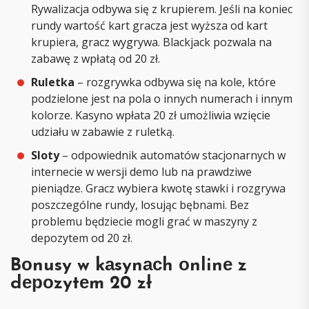
Rywalizacja odbywa się z krupierem. Jeśli na koniec
rundy wartość kart gracza jest wyższa od kart
krupiera, gracz wygrywa. Blackjack pozwala na
zabawę z wpłatą od 20 zł.
Ruletka
– rozgrywka odbywa się na kole, które
podzielone jest na pola o innych numerach i innym
kolorze. Kasyno wpłata 20 zł umożliwia wzięcie
udziału w zabawie z ruletką.
Sloty
– odpowiednik automatów stacjonarnych w
internecie w wersji demo lub na prawdziwe
pieniądze. Gracz wybiera kwotę stawki i rozgrywa
poszczególne rundy, losując bębnami. Bez
problemu będziecie mogli grać w maszyny z
depozytem od 20 zł.
Bоnusy w kаsynасh оnlinе z
dероzytеm 20 zł