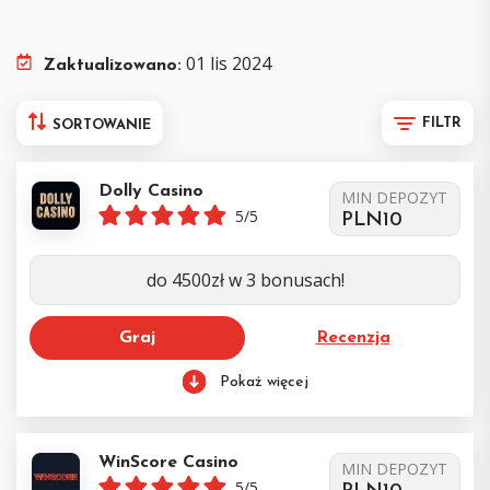
wpłaty. W poniższym artykule dowiecie się, na jakich stronach
warto uprawiać hazard oraz jakie opcje bankowe może
zapewniać kasyno wpłata 20 zł polskim graczom.
01 lis 2024
Zaktualizowano:
FILTR
SORTOWANIE
Dolly Casino
MIN DEPOZYT
5
/5
PLN10
do 4500zł w 3 bonusach!
Graj
Recenzja
Pokaż więcej
WinScore Casino
MIN DEPOZYT
5
/5