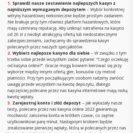
Sprawdź nasze zestawienie najlepszych kasyn z
najniższym wymaganym depozytem
– Wybór konkretnej
witryny hazardowej niekoniecznie będzie prostym zadaniem.
Nie brakuje przy tym również platform hazardowych, które
mają szemraną reputację. Aby uniknąć natrafienia na kasyno
od 20 zł z niezbyt atrakcyjną ofertą lub niedostatecznymi
zabezpieczeniami, zachęcamy do sprawdzenia kasyn
polecanych przez naszych specjalistów.
Wybierz najlepsze kasyno dla siebie
– W związku z tym
trzeba sobie przede wszystkim zadać pytanie: “Czego oczekuję
od kasyna online?”. Gracze mogą bowiem kierować się przy
wyborze między innymi ofertą gier, bonusów czy metod
płatności. Przy tym początkującym osobom radzimy zwrócić
uwagę przede wszystkim na kwotę depozytu, dlatego
najczęściej polecane przez nas kasyna internetowe mają niską
kwotę wpłaty.
Zarejestruj konto i złóż depozyt
– Jak wykazały nasze
testy, polecane przez nas kasyna online 2023 gwarantują
możliwość założenia konta w krótkim czasie, co zajmie
użytkownikowi parę minut. Następnym krokiem będzie
zrealizowanie pierwszej wpłaty, którą w polecanych przez nas