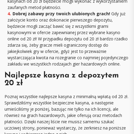
kasynach od 20 zł będziecie mogli wykonać z wykorzystaniem
zaufanych metod płatności.
Dobrej zabawy przy twoich ulubionych grach!
Gdy już
założycie konto oraz dokonacie pierwszego depozytu,
będziecie mogli zacząć bawić się z wszystkimi grami
kasynowymi w ofercie zapewnianej przez wybrane kasyno
online od 20 zł! W przypadku depozytu od 20 zł bardzo rzadko
zdarza się, żeby gracze mieli ograniczony dostęp do
jakiejkolwiek gry w ofercie, gdyż jest to przeważnie
wystarczająca kwota na rozegranie co najmniej pojedynczego
zakładu we wszystkich rodzajach gier hazardowych online.
Najlepsze kasyna z depozytem
20 zł
Poznaj wszystkie najlepsze kasyna z minimalną wpłatą od 20 zł.
Sprawdziliśmy wszystkie bezpieczne kasyna, a następnie
umieściliśmy je poniżej, bazując nie tylko na ich licencji, ale
również na grach hazardowych, jakie oferują oraz metodach
płatności. Dzięki naszej liście nie musisz samemu szukać
uczciwej strony, ponieważ wystarczy, że zerkniesz na poniższe