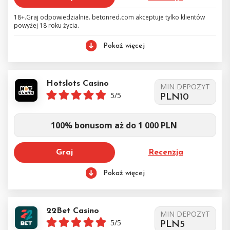
18+.Graj odpowiedzialnie. betonred.com akceptuje tylko klientów
powyżej 18 roku życia.
Pokaż więcej
Hotslots Casino
MIN DEPOZYT
5
/5
PLN10
100% bonusom aż do 1 000 PLN
Graj
Recenzja
Pokaż więcej
22Bet
Casino
MIN DEPOZYT
5
/5
PLN5