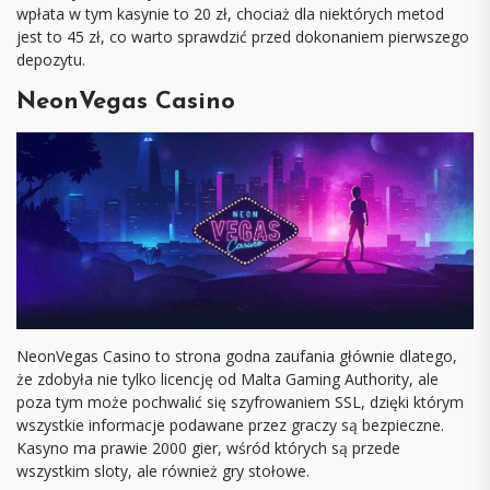
wpłata w tym kasynie to 20 zł, chociaż dla niektórych metod
jest to 45 zł, co warto sprawdzić przed dokonaniem pierwszego
depozytu.
NeonVegas Casino
NeonVegas Casino to strona godna zaufania głównie dlatego,
że zdobyła nie tylko licencję od Malta Gaming Authority, ale
poza tym może pochwalić się szyfrowaniem SSL, dzięki którym
wszystkie informacje podawane przez graczy są bezpieczne.
Kasyno ma prawie 2000 gier, wśród których są przede
wszystkim sloty, ale również gry stołowe.