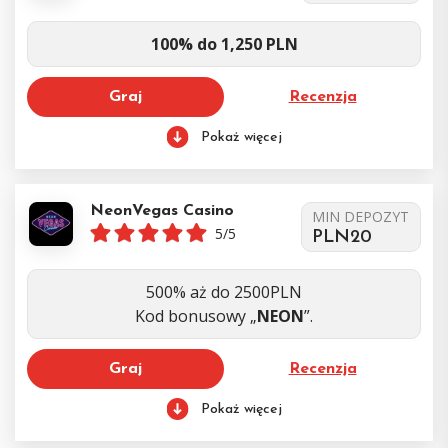
100% do 1,250 PLN
Graj
Recenzja
Pokaż więcej
NeonVegas
Casino
MIN DEPOZYT
5
/5
PLN20
500% aż do 2500PLN
Kod bonusowy „
NEON
”.
Graj
Recenzja
Pokaż więcej