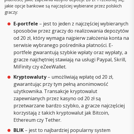
jakie opcje bankowe są najczęściej wybierane przez polskich
graczy:
E-portfele
– jest to jeden z najczęściej wybieranych
sposobów przez graczy do realizowania depozytów
od 20 zł, który wymaga najpierw założenia konta na
serwisie wybranego pośrednika płatności. E-
portfele gwarantują szybkie wpłaty oraz wypłaty, a
gracze najchętniej stawiają na usługi Paypal, Skrill,
MiFinity czy eZeeWallet.
Kryptowaluty
– umożliwiają wpłatę od 20 zł,
gwarantując przy tym pełną anonimowość
użytkownika. Transakcje kryptowalut
zapewnianych przez kasyno od 20 zł są
przetwarzane bardzo szybko, a gracze najczęściej
korzystają z takich kryptowalut jak Bitcoin,
Ethereum czy Tether.
BLIK
– jest to najbardziej popularny system