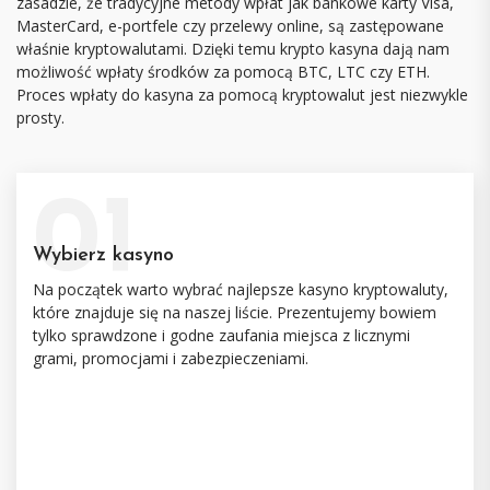
zasadzie, że tradycyjne metody wpłat jak bankowe karty Visa,
MasterCard, e-portfele czy przelewy online, są zastępowane
właśnie kryptowalutami. Dzięki temu krypto kasyna dają nam
możliwość wpłaty środków za pomocą BTC, LTC czy ETH.
Proces wpłaty do kasyna za pomocą kryptowalut jest niezwykle
prosty.
Wybierz kasyno
Na początek warto wybrać najlepsze kasyno kryptowaluty,
które znajduje się na naszej liście. Prezentujemy bowiem
tylko sprawdzone i godne zaufania miejsca z licznymi
grami, promocjami i zabezpieczeniami.