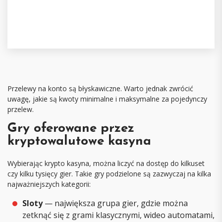
Przelewy na konto są błyskawiczne. Warto jednak zwrócić
uwagę, jakie są kwoty minimalne i maksymalne za pojedynczy
przelew.
Gry oferowane przez
kryptowalutowe kasyna
Wybierając krypto kasyna, można liczyć na dostęp do kilkuset
czy kilku tysięcy gier. Takie gry podzielone są zazwyczaj na kilka
najważniejszych kategorii:
Sloty
— największa grupa gier, gdzie można
zetknąć się z grami klasycznymi, wideo automatami,