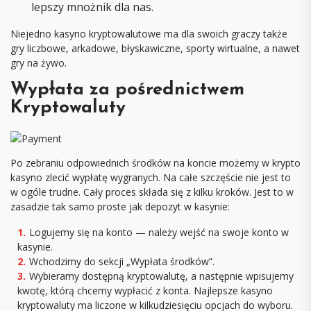
lepszy mnożnik dla nas.
Niejedno kasyno kryptowalutowe ma dla swoich graczy także
gry liczbowe, arkadowe, błyskawiczne, sporty wirtualne, a nawet
gry na żywo.
Wypłata za pośrednictwem
Kryptowaluty
Po zebraniu odpowiednich środków na koncie możemy w krypto
kasyno zlecić wypłatę wygranych. Na całe szczęście nie jest to
w ogóle trudne. Cały proces składa się z kilku kroków. Jest to w
zasadzie tak samo proste jak depozyt w kasynie:
Logujemy się na konto — należy wejść na swoje konto w
kasynie.
Wchodzimy do sekcji „Wypłata środków”.
Wybieramy dostępną kryptowalutę, a następnie wpisujemy
kwotę, którą chcemy wypłacić z konta. Najlepsze kasyno
kryptowaluty ma liczone w kilkudziesięciu opcjach do wyboru.