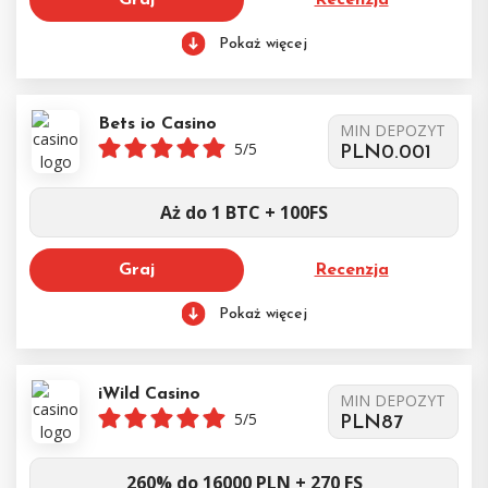
Graj
Recenzja
Pokaż więcej
Bets io Casino
MIN DEPOZYT
5
/5
PLN0.001
Aż do 1 BTC + 100FS
Graj
Recenzja
Pokaż więcej
iWild Casino
MIN DEPOZYT
5
/5
PLN87
260% do 16000 PLN + 270 FS