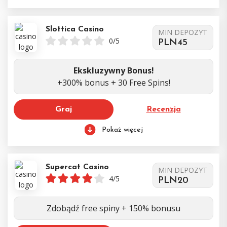
Slottica
Casino
MIN DEPOZYT
0
/5
PLN45
Ekskluzywny Bonus!
+300% bonus + 30 Free Spins!
Graj
Recenzja
Pokaż więcej
Supercat
Casino
MIN DEPOZYT
4
/5
PLN20
Zdobądź free spiny + 150% bonusu