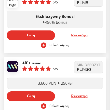
5
/5
PLN5
Ekskluzywny Bonus!
+450% bonus
Graj
Recenzja
Pokaż więcej
Alf
Casino
MIN DEPOZYT
5
/5
PLN30
3,600 PLN + 250FS!
Graj
Recenzja
Pokaż więcej