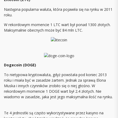
Następna popularna waluta, która pojawiła się na rynku w 2011
roku.
W rekordowym momencie 1 LTC wart był ponad 1300 złotych.
Maksymalnie obecnych może być 84 mln LTC.
Dogecoin (DOGE)
To nietypowa kryptowaluta, gdyż powstała pod koniec 2013
roku i miała być w zasadzie żartem. Jednak za sprawą Elona
Muska i innych czynników zrobiło się o niej głośno. W
rekordowym momencie 1 DOGE wart był 2.4 złotych. Nie
wiadomo w zasadzie, jaka jest jego maksymalna ilość na rynku.
Te 4 jednostki są często wykorzystywane przez kasyno na