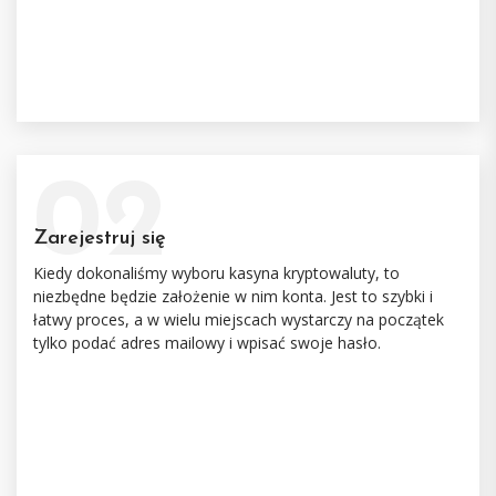
Zarejestruj się
Kiedy dokonaliśmy wyboru kasyna kryptowaluty, to
niezbędne będzie założenie w nim konta. Jest to szybki i
łatwy proces, a w wielu miejscach wystarczy na początek
tylko podać adres mailowy i wpisać swoje hasło.