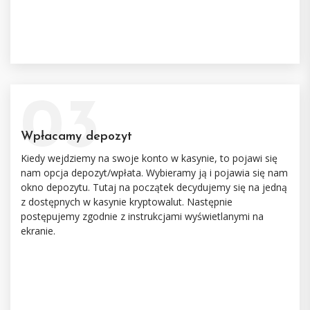
Wpłacamy depozyt
Kiedy wejdziemy na swoje konto w kasynie, to pojawi się
nam opcja depozyt/wpłata. Wybieramy ją i pojawia się nam
okno depozytu. Tutaj na początek decydujemy się na jedną
z dostępnych w kasynie kryptowalut. Następnie
postępujemy zgodnie z instrukcjami wyświetlanymi na
ekranie.