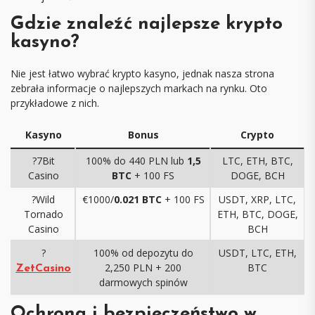
Gdzie znaleźć najlepsze krypto
kasyno?
Nie jest łatwo wybrać krypto kasyno, jednak nasza strona
zebrała informacje o najlepszych markach na rynku. Oto
przykładowe z nich.
Kasyno
Bonus
Crypto
?7Bit
100% do 440 PLN lub
1,5
LTC, ETH, BTC,
Casino
BTC
+ 100 FS
DOGE, BCH
?Wild
€1000/
0.021 BTC
+ 100 FS
USDT, XRP, LTC,
Tornado
ETH, BTC, DOGE,
Casino
BCH
?
100% od depozytu do
USDT, LTC, ETH,
2,250 PLN + 200
BTC
ZetCasino
darmowych spinów
Ochrona i bezpieczeństwo w