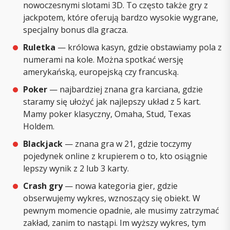
nowoczesnymi slotami 3D. To często także gry z
jackpotem, które oferują bardzo wysokie wygrane,
specjalny bonus dla gracza.
Ruletka
— królowa kasyn, gdzie obstawiamy pola z
numerami na kole. Można spotkać wersję
amerykańską, europejską czy francuską.
Poker
— najbardziej znana gra karciana, gdzie
staramy się ułożyć jak najlepszy układ z 5 kart.
Mamy poker klasyczny, Omaha, Stud, Texas
Holdem.
Blackjack
— znana gra w 21, gdzie toczymy
pojedynek online z krupierem o to, kto osiągnie
lepszy wynik z 2 lub 3 karty.
Crash gry
— nowa kategoria gier, gdzie
obserwujemy wykres, wznoszący się obiekt. W
pewnym momencie opadnie, ale musimy zatrzymać
zakład, zanim to nastąpi. Im wyższy wykres, tym