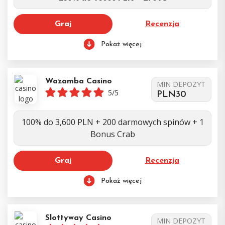
Graj
Recenzja
Pokaż więcej
Wazamba
Casino
MIN DEPOZYT
5
/5
PLN30
100% do 3,600 PLN + 200 darmowych spinów + 1
Bonus Crab
Graj
Recenzja
Pokaż więcej
Slottyway
Casino
MIN DEPOZYT