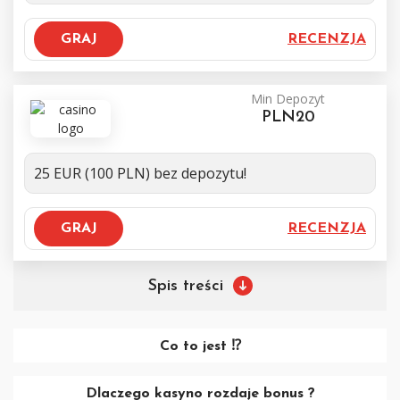
GRAJ
RECENZJA
Min Depozyt
PLN20
25 EUR (100 PLN) bez depozytu!
GRAJ
RECENZJA
Spis treści
Co to jest ⁉️
Dlaczego kasyno rozdaje bonus ?