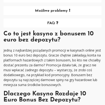
Możliwe problemy ❗️
FAQ ❓
Co to jest kasyno z bonusem 10
euro bez depozytu?
Jedną z najbardziej pożądanych promocji w kasynach online jest
bonus 10 euro bez depozytu. Gracze chętnie zakładają konta na
platformach hazardowych z takim bonusem, bo kto nie chciałby
dostać prezentu za darmo? Promocja działa tak, że gracz nie
musi wpłacać żadnego depozytu – wystarczy, że zrobi coś
dodatkowego, na przykład kod promocyjny. Bonusem bez
depozytu są najczęściej darmowe spiny na gry hazardowe lub
mniejsza suma środków bonusowych.
Dlaczego Kasyno Rozdaje 10
Euro Bonus Bez Depozytu?