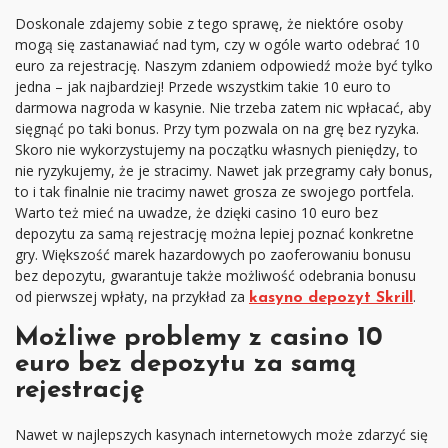
Doskonale zdajemy sobie z tego sprawę, że niektóre osoby
mogą się zastanawiać nad tym, czy w ogóle warto odebrać 10
euro za rejestrację. Naszym zdaniem odpowiedź może być tylko
jedna – jak najbardziej! Przede wszystkim takie 10 euro to
darmowa nagroda w kasynie. Nie trzeba zatem nic wpłacać, aby
sięgnąć po taki bonus. Przy tym pozwala on na grę bez ryzyka.
Skoro nie wykorzystujemy na początku własnych pieniędzy, to
nie ryzykujemy, że je stracimy. Nawet jak przegramy cały bonus,
to i tak finalnie nie tracimy nawet grosza ze swojego portfela.
Warto też mieć na uwadze, że dzięki casino 10 euro bez
depozytu za samą rejestrację można lepiej poznać konkretne
gry. Większość marek hazardowych po zaoferowaniu bonusu
bez depozytu, gwarantuje także możliwość odebrania bonusu
od pierwszej wpłaty, na przykład za
.
kasyno depozyt Skrill
Możliwe problemy z casino 10
euro bez depozytu za samą
rejestrację
Nawet w najlepszych kasynach internetowych może zdarzyć się