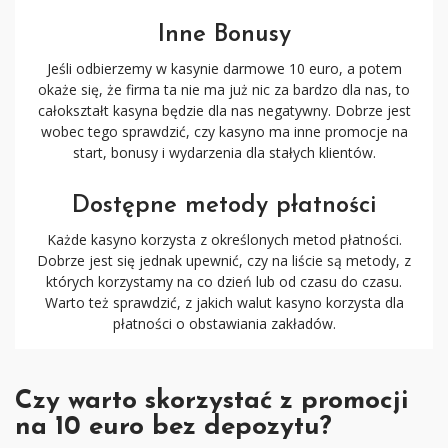
Inne Bonusy
Jeśli odbierzemy w kasynie darmowe 10 euro, a potem
okaże się, że firma ta nie ma już nic za bardzo dla nas, to
całokształt kasyna będzie dla nas negatywny. Dobrze jest
wobec tego sprawdzić, czy kasyno ma inne promocje na
start, bonusy i wydarzenia dla stałych klientów.
Dostępne metody płatności
Każde kasyno korzysta z określonych metod płatności.
Dobrze jest się jednak upewnić, czy na liście są metody, z
których korzystamy na co dzień lub od czasu do czasu.
Warto też sprawdzić, z jakich walut kasyno korzysta dla
płatności o obstawiania zakładów.
Czy warto skorzystać z promocji
na 10 euro bez depozytu?