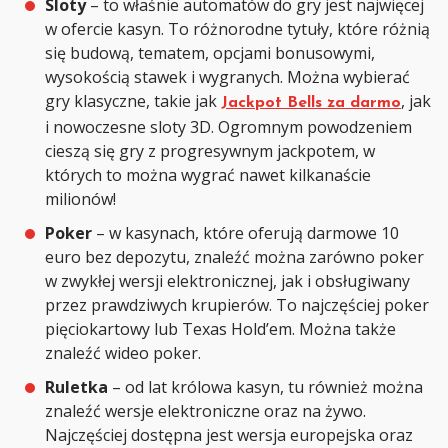
Sloty
– to właśnie automatów do gry jest najwięcej
w ofercie kasyn. To różnorodne tytuły, które różnią
się budową, tematem, opcjami bonusowymi,
wysokością stawek i wygranych. Można wybierać
gry klasyczne, takie jak
, jak
Jackpot Bells za darmo
i nowoczesne sloty 3D. Ogromnym powodzeniem
cieszą się gry z progresywnym jackpotem, w
których to można wygrać nawet kilkanaście
milionów!
Poker
– w kasynach, które oferują darmowe 10
euro bez depozytu, znaleźć można zarówno poker
w zwykłej wersji elektronicznej, jak i obsługiwany
przez prawdziwych krupierów. To najczęściej poker
pięciokartowy lub Texas Hold’em. Można także
znaleźć wideo poker.
Ruletka
– od lat królowa kasyn, tu również można
znaleźć wersje elektroniczne oraz na żywo.
Najczęściej dostępna jest wersja europejska oraz