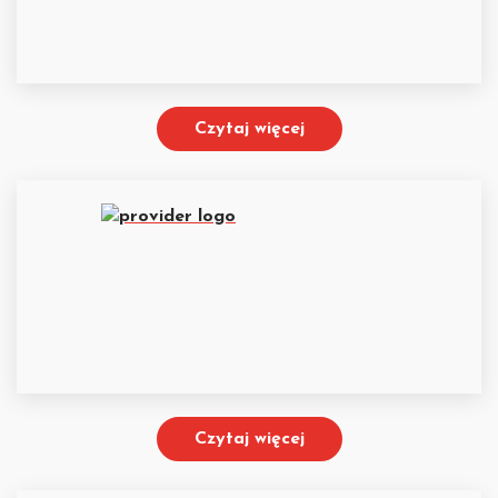
Czytaj więcej
Czytaj więcej