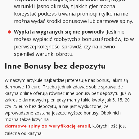
warunki i jasno określa, z jakich gier można
korzystać podczas trwania promocji i tylko na nie
można wydać środki bonusowe lub darmowe spiny.
Wypłata wygranych się nie powiodła
. Jeśli nie
możesz wypłacić zdobytych z bonusu środków, to w
pierwszej kolejności sprawdź, czy na pewno
spełniłeś warunki obrotu.
Inne Bonusy bez depozytu
W naszym artykule najbardziej interesuje nas bonus, jakim są
darmowe 10 euro. Trzeba jednak zdawać sobie sprawę, że
kasyna online oferują również inne bonusy bez depozytu. Już w
zakresie darmowych pieniędzy mamy takie kwoty jak 5, 15, 20
czy 25 euro bez depozytu, a nie jest wykluczone, że
wprowadzone zostaną jeszcze wyższe bonusy. Obok nich
można także liczyć na
, których ilość jest
darmowe spiny za weryfikację email
zależna od kasyna.