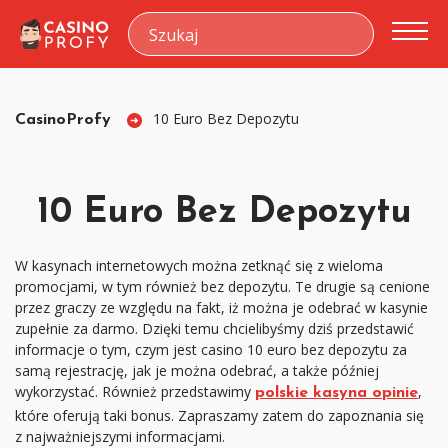
10 Euro Bez Depozytu
CasinoProfy
10 Euro Bez Depozytu
W kasynach internetowych można zetknąć się z wieloma
promocjami, w tym również bez depozytu. Te drugie są cenione
przez graczy ze względu na fakt, iż można je odebrać w kasynie
zupełnie za darmo. Dzięki temu chcielibyśmy dziś przedstawić
informacje o tym, czym jest casino 10 euro bez depozytu za
samą rejestrację, jak je można odebrać, a także później
wykorzystać. Również przedstawimy
,
polskie kasyna opinie
które oferują taki bonus. Zapraszamy zatem do zapoznania się
z najważniejszymi informacjami.