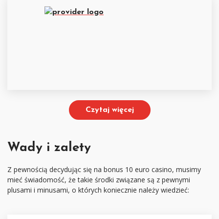
Czytaj więcej
Wady i zalety
Z pewnością decydując się na bonus 10 euro casino, musimy
mieć świadomość, że takie środki związane są z pewnymi
plusami i minusami, o których koniecznie należy wiedzieć: