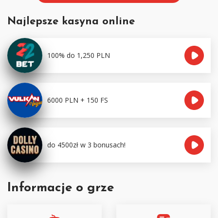
Najlepsze kasyna online
100% do 1,250 PLN
6000 PLN + 150 FS
do 4500zł w 3 bonusach!
Informacje o grze