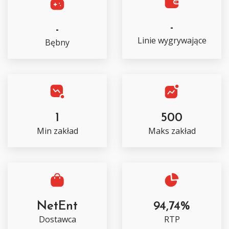
-
-
Linie wygrywające
Bębny
1
500
Min zakład
Maks zakład
NetEnt
94,74%
Dostawca
RTP