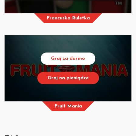
co oferuje amerykańska ruletka za darmo. Jest to
możliwe na naszej stronie, ponieważ oferujemy tę grę
Więcej gier ?
Francuska Ruletka
w wersji demo. Oto jak z niej skorzystać:
Na naszej stronie znajdź ruletkę amerykańską od
FAQ ❓
NetEnt. Możesz skorzystać z wyszukiwarki.
Uruchom grę, wybierając przycisk pozwalający na
grę demo.
Możesz grać tak długo, jak czujesz, że jest Ci
Graj za darmo
potrzebne.
Kiedy poczujesz, że o ruletce amerykańskiej wiesz już
wszystko, możesz zagrać w nią na prawdziwe
Graj na pieniądze
pieniądze.
Jak grać w slot ruletka
amerykańska?
Fruit Mania