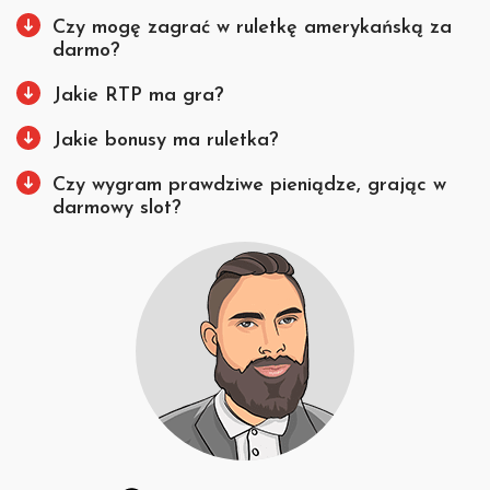
dobrze poznać grę. Bezpiecznie jest stawiać na grupy
Czy mogę zagrać w ruletkę amerykańską za
liczb, czyli na przykład na wszystkie nieparzyste. Potem
darmo?
można powoli zmniejszać liczbę gier w zakładzie, co
Jakie RTP ma gra?
zwiększa wygraną.
RTP i zmienność
Jakie bonusy ma ruletka?
Czy wygram prawdziwe pieniądze, grając w
darmowy slot?