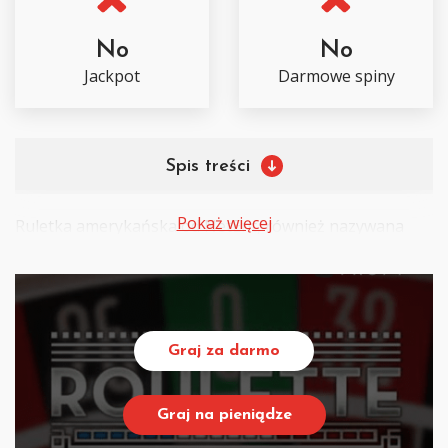
No
No
Jackpot
Darmowe spiny
Spis treści
Pokaż więcej
Ruletka amerykańska od NetEnt, również nazywana
Jak grać ?
American Roulette, jest wiernym odwzorowaniem tego,
jak wygląda ta gra na prawdziwe pieniądze, które
Tabela wypłat ?
oferują kasyna online. Dzięki tej grze gracze mają
okazję poznać, jak wygląda ruletka amerykańska, bez
RTP i zmienność ?
potrzeby wychodzenia z domu.
Graj za darmo
Ruletka amerykańska: recenzja
online
Nawigacja ?
Graj na pieniądze
Zanim przejdziesz do gry na pieniądze, warto zobaczyć,
Bonusy ?