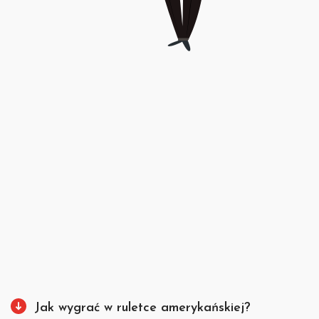
grze.
Zakład
Wygrana
Pojedyncza liczba
35:1
Para
17:1
3 liczby
11:1
4 liczby
8:1
Zakład na liczby 0-00-1-2-
5:1
3
6 liczb
6:1
Kolumna lub dziesięć liczb
2:1
Czarne lub czerwone,
1:1
parzyste lub nieparzyste
Jak wygrać w ruletce amerykańskiej?
Osoby nastawiające się na wygraną powinny bardzo