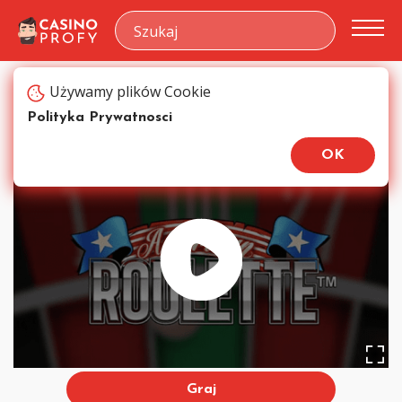
Ruletka amerykańska
CasinoProfy
Używamy plików Cookie
Ruletka amerykańska
Polityka Prywatnosci
OK
Graj