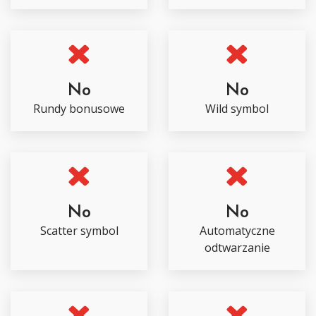
No
No
Rundy bonusowe
Wild symbol
No
No
Scatter symbol
Automatyczne
odtwarzanie