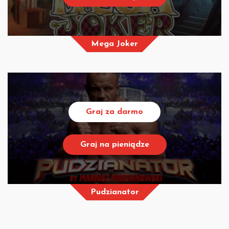
jaki sposób można zagrać w ten automat, jakie
Funkcje bonusowe ⚖️
symbole można w nim znaleźć, a także jakie bonusy
ukrywa. Co warto dodać, że prawie wszystkie
Nawigacja ?
Mega Joker
oferują ten slot demo
wypłacalne kasyno online 2024
oraz na prawdziwe pieniądze. Zapraszamy do lektury.
Więcej gier ?
FAQ ❓
Graj za darmo
Graj na pieniądze
Pudzianator