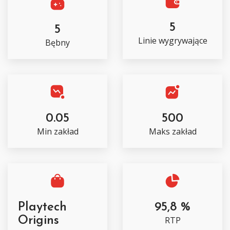
5
5
Linie wygrywające
Bębny
0.05
500
Min zakład
Maks zakład
Playtech
95,8 %
Origins
RTP