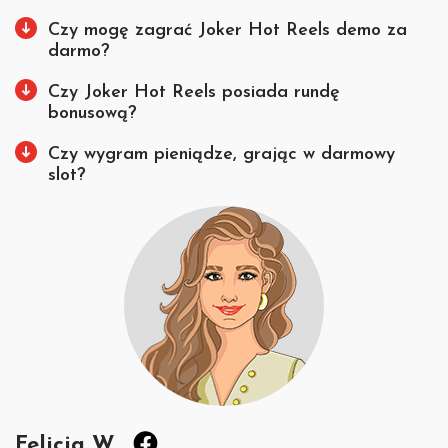
Poza tym w slocie funkcjonuje też symbol
Czy mogę zagrać Joker Hot Reels demo za
przedstawiający Jokera, który działa jako symbol Wild.
darmo?
Wszystkie wartości, jakie widzisz powyżej, zostały
przytoczone po wybraniu zakładu 1 euro. Możesz
Czy Joker Hot Reels posiada rundę
zauważyć, że po wybraniu innego zakładu te wartości
bonusową?
się zmienią.
Jeśli poważnie myślisz o wygranej w Joker Hot Reels, to
Czy wygram pieniądze, grając w darmowy
slot?
powinieneś być cierpliwy. Sloty z wysoką zmiennością
lubią zaskakiwać, więc przygotuj się na to, że w
pewnym momencie pojawi się większa wygrana – w tym
momencie Twój zakład powinien być jak największy.
RTP i zmienność
Przed rozpoczęciem gry warto wiedzieć, jaka jest
wartość RTP automatu online. Jeśli chodzi o Joker Hot
Reels slot, to jego RTP wynosi dokładnie 95,8%. Jest to
dość standardowy wynik, który jednak może umożliwić
pojawienie się klasterów na ekranie.
Możemy jednak podpowiedzieć, że w slocie Joker Hot
Felicja W.