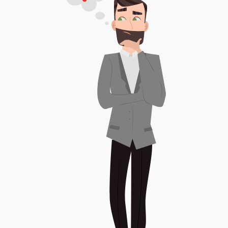
rozpocząć grę na slocie Joker Hot Reels. Nie jest to
szczególnie skomplikowane, ale nowym graczom taka
instrukcja z pewnością się przyda:
Na początku zobacz
z
kasyna polskie online 2024
naszej listy i wybierz to, które na pewno ma w kolekcji
tę grę.
Następnie dowiedz się wszystkiego, co tylko
możesz, na temat tego slotu: ile ma linii
wygrywających i gdzie one są, jakie slot ma bonusy,
jaki maksymalny zakład. Najlepiej zacząć od gry w
Joker Hot Reels slot demo, dzięki której możesz grać,
ile chcesz bez konsekwencji.
W kolejnym kroku wybierz swój zakład.
Pozostaje Ci tylko kręcić kolejne spiny i dobrze się
bawić.
Tabela wypłat i symbole Joker
Hot Reels
Żadna Joker Hot Reels recenzja nie wspomina o tym, w