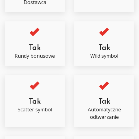
Dostawca
Tak
Tak
Rundy bonusowe
Wild symbol
Tak
Tak
Scatter symbol
Automatyczne
odtwarzanie